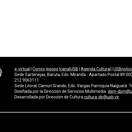
e-virtual
|
Correo
|
esopo
|
canalUSB
|
Agenda Cultural
|
USBnotici
Sede Sartenejas, Baruta, Edo. Miranda - Apartado Postal 89.000
212 9063111
Sede Litoral, Camurí Grande, Edo. Vargas Parroquia Naiguatá.
Diseñada por la Dirección de Servicios Multimedi
a
dsm-dpm@u
Desarrollada por
Dirección de Cultura
cultura-dir@usb.ve