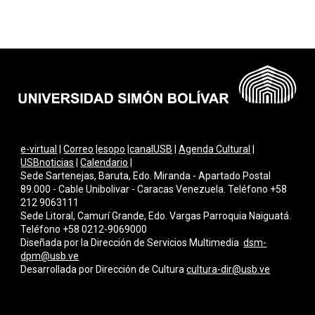
e-virtual
|
Correo
|
esopo
|
canalUSB
|
Agenda Cultural
|
USBnoticias
|
Calendario
|
Sede Sartenejas, Baruta, Edo. Miranda - Apartado Postal
89.000 - Cable Unibolivar - Caracas Venezuela. Teléfono +58
212 9063111
Sede Litoral, Camurí Grande, Edo. Vargas Parroquia Naiguatá.
Teléfono +58 0212-9069000
Diseñada por la Dirección de Servicios Multimedi
a
dsm-
dpm@usb.ve
Desarrollada por
Dirección de Cultura
cultura-dir@usb.ve