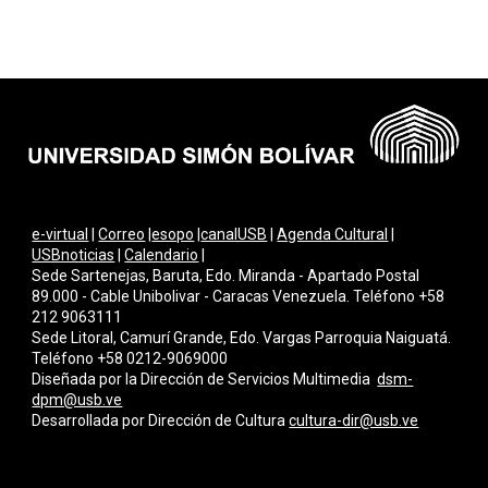
e-virtual
|
Correo
|
esopo
|
canalUSB
|
Agenda Cultural
|
USBnoticias
|
Calendario
|
Sede Sartenejas, Baruta, Edo. Miranda - Apartado Postal
89.000 - Cable Unibolivar - Caracas Venezuela. Teléfono +58
212 9063111
Sede Litoral, Camurí Grande, Edo. Vargas Parroquia Naiguatá.
Teléfono +58 0212-9069000
Diseñada por la Dirección de Servicios Multimedi
a
dsm-
dpm@usb.ve
Desarrollada por
Dirección de Cultura
cultura-dir@usb.ve